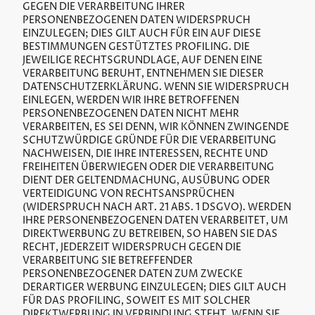
GEGEN DIE VERARBEITUNG IHRER
PERSONENBEZOGENEN DATEN WIDERSPRUCH
EINZULEGEN; DIES GILT AUCH FÜR EIN AUF DIESE
BESTIMMUNGEN GESTÜTZTES PROFILING. DIE
JEWEILIGE RECHTSGRUNDLAGE, AUF DENEN EINE
VERARBEITUNG BERUHT, ENTNEHMEN SIE DIESER
DATENSCHUTZERKLÄRUNG. WENN SIE WIDERSPRUCH
EINLEGEN, WERDEN WIR IHRE BETROFFENEN
PERSONENBEZOGENEN DATEN NICHT MEHR
VERARBEITEN, ES SEI DENN, WIR KÖNNEN ZWINGENDE
SCHUTZWÜRDIGE GRÜNDE FÜR DIE VERARBEITUNG
NACHWEISEN, DIE IHRE INTERESSEN, RECHTE UND
FREIHEITEN ÜBERWIEGEN ODER DIE VERARBEITUNG
DIENT DER GELTENDMACHUNG, AUSÜBUNG ODER
VERTEIDIGUNG VON RECHTSANSPRÜCHEN
(WIDERSPRUCH NACH ART. 21 ABS. 1 DSGVO). WERDEN
IHRE PERSONENBEZOGENEN DATEN VERARBEITET, UM
DIREKTWERBUNG ZU BETREIBEN, SO HABEN SIE DAS
RECHT, JEDERZEIT WIDERSPRUCH GEGEN DIE
VERARBEITUNG SIE BETREFFENDER
PERSONENBEZOGENER DATEN ZUM ZWECKE
DERARTIGER WERBUNG EINZULEGEN; DIES GILT AUCH
FÜR DAS PROFILING, SOWEIT ES MIT SOLCHER
DIREKTWERBUNG IN VERBINDUNG STEHT. WENN SIE